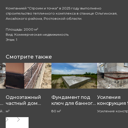
Компанией "Строим и точка" в 2025 году выполнено
строительство тепличного комплекса в станице Ольгинская,
Аксайского района, Ростовской области.
Площадь: 2000 м²
Вид: Коммерческая недвижимость
Этаж: 1
Смотрите также
Одноэтажный
Фундамент под
Усиления
частный дом
ключ для банного
консрукция 
я
площадью 110 м²
комплекса
этажного з
ий
м²
80 м²
Усиление конст
5
под ключ
по ул. Стачк
здания